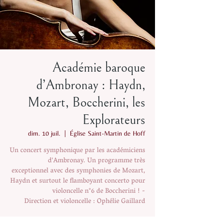
Académie baroque
d’Ambronay : Haydn,
Mozart, Boccherini, les
Explorateurs
dim. 10 juil.
  |  
Église Saint-Martin de Hoff
Un concert symphonique par les académiciens
d'Ambronay. Un programme très
exceptionnel avec des symphonies de Mozart,
Haydn et surtout le flamboyant concerto pour
violoncelle n°6 de Boccherini ! -
Direction et violoncelle : Ophélie Gaillard