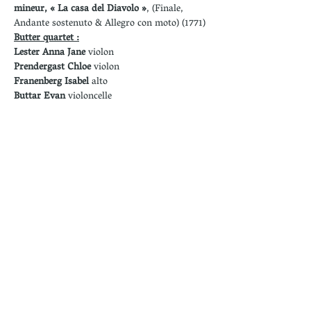
mineur, « La casa del Diavolo »
, (Finale, 
Andante sostenuto & Allegro con moto) (1771)
Butter quartet :
Lester Anna Jane 
violon
Prendergast Chloe 
violon
Franenberg Isabel
 alto
Buttar Evan 
violoncelle
Académiciens :
Violons :
Wasserman Marguerite
Dobruschkin Mischa
Nikoukar Sepideh
Simonet Loïc
Alexander Laura
Manfredini Giulia
Eichberg Marina
 alto
Tejedor Pablo
 violoncelle
Yang Chun-Yuan
 contrebasse
Cors :
Duvernois Marin
Moutoussis Peter