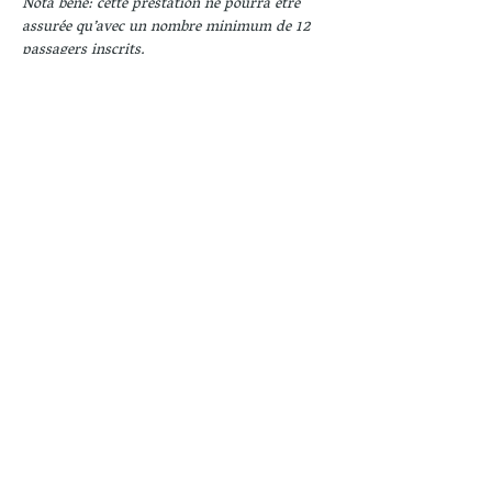
Nota bene: cette prestation ne pourra être 
assurée qu’avec un nombre minimum de 12 
passagers inscrits.
Partager cet événement
Revenir
Rencontres Musicales - Association Amis de St
Ulrich -
70 Grand Rue -
57400 Sarrebourg
Se connecter
06 40 43 49 14
Suivez-nous sur :