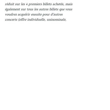
réduit sur les 4 premiers billets achetés, mais 
également sur tous les autres billets que vous 
voudrez acquérir ensuite pour d’autres 
concerts (offre individuelle, uninominale, 
incessible et pour des concerts différents)
Partager cet événement
Revenir
Rencontres Musicales - Association Amis de St
Ulrich -
70 Grand Rue -
57400 Sarrebourg
Se connecter