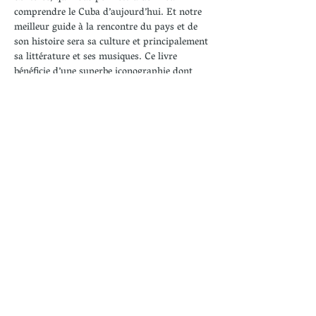
comprendre le Cuba d’aujourd’hui. Et notre 
meilleur guide à la rencontre du pays et de 
son histoire sera sa culture et principalement 
sa littérature et ses musiques. Ce livre 
bénéficie d’une superbe iconographie dont 
plusieurs documents inédits.
Partager cet événement
Revenir
Rencontres Musicales - Association Amis de St
Ulrich -
70 Grand Rue -
57400 Sarrebourg
Se connecter