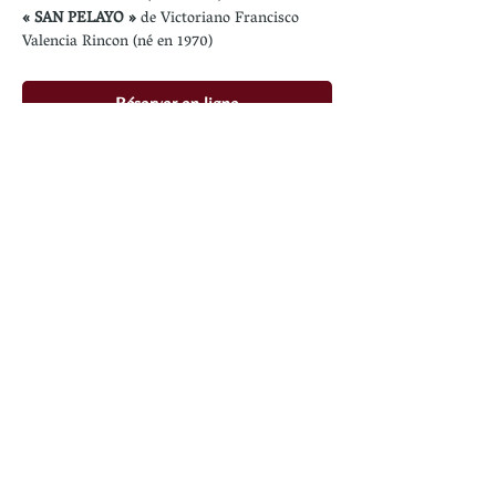
« SAN PELAYO »
 de Victoriano Francisco 
Valencia Rincon (né en 1970)
Réserver en ligne
Partager cet événement
Revenir
Rencontres Musicales - Association Amis de St
Ulrich -
70 Grand Rue -
57400 Sarrebourg
Se connecter