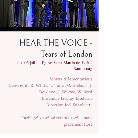
HEAR THE VOICE -
Tears of London
jeu. 06 juil.
  |  
Eglise Saint Martin de Hoff -
Sarrebourg
Motets & lamentations
Oeuvres de R. White, T. Tallis, O. Gibbons, J.
Dowland, J. Wilbye, W. Byrd
Ensemble Jacques Moderne
Direction Joël Suhubiette
Tarif 15€ / 10€ adhérents / 2€ -18ans
placement libre