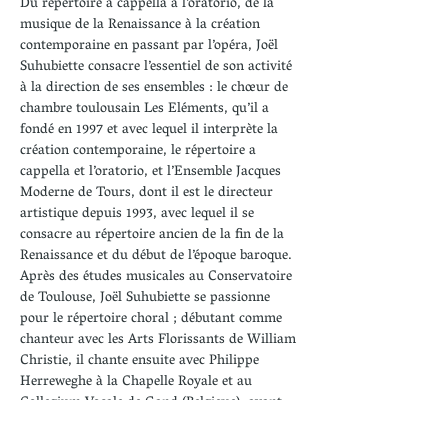
Du répertoire a cappella à l’oratorio, de la 
musique de la Renaissance à la création 
contemporaine en passant par l’opéra, Joël 
Suhubiette consacre l’essentiel de son activité 
à la direction de ses ensembles : le chœur de 
chambre toulousain Les Eléments, qu’il a 
fondé en 1997 et avec lequel il interprète la 
création contemporaine, le répertoire a 
cappella et l’oratorio, et l’Ensemble Jacques 
Moderne de Tours, dont il est le directeur 
artistique depuis 1993, avec lequel il se 
consacre au répertoire ancien de la fin de la 
Renaissance et du début de l’époque baroque. 
Après des études musicales au Conservatoire 
de Toulouse, Joël Suhubiette se passionne 
pour le répertoire choral ; débutant comme 
chanteur avec les Arts Florissants de William 
Christie, il chante ensuite avec Philippe 
Herreweghe à la Chapelle Royale et au 
Collegium Vocale de Gand (Belgique), avant 
de devenir son assistant pendant huit 
années. Cette rencontre déterminante lui 