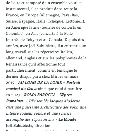
de Loire et composé d’un ensemble vocal et 
instrumental, il se produit dans toute la 
France, en Europe (Allemagne, Pays-Bas, 
Suisse, Espagne, Italie, Tchéquie, Lettonie…), 
en Amérique latine (tournée de concerts en 
Colombie), en Asie (concerts à la Folle 
Journée de Tokyo) et au Canada. Depuis des 
années, avec Joël Suhubiette, il a entrepris un 
long travail sur les répertoires italien, 
allemand, anglais et sur les polyphonies de la 
Renaissance qu’il affectionne tout 
particulièrement, comme en témoigne le 
dernier disque paru chez Mirare en mars 
2019 : 
AU LONG DE LA LOIRE – Portrait 
musical du fleuve
 ainsi que celui à paraître 
en 2023 : 
ROMA BAROCCA – Vêpres 
Romaines. 
« L’Ensemble Jacques Moderne, 
c’est une puissante architecture des voix, une 
intense couleur sonore et une science 
accomplie des répertoires » - 
Le Monde
Joël Suhubiette,
 direction