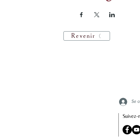
Revenir
Rencon
Se c
Suivez-n