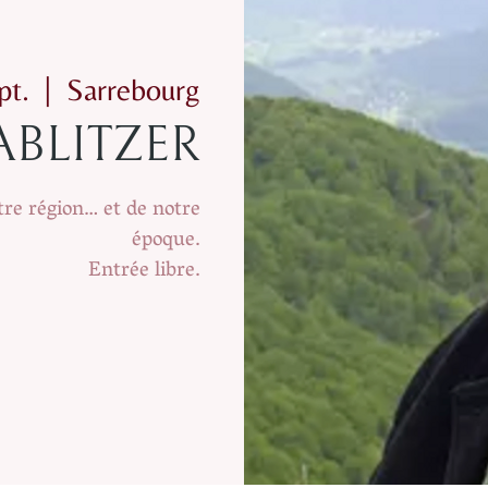
pt.
  |  
Sarrebourg
s ABLITZER
tre région… et de notre
époque.
Entrée libre.