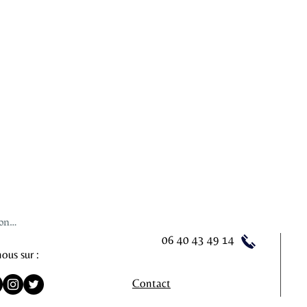
tres Musicales - Association Amis de St Ulrich -
70 Grand Rue -
onnecter
06 40 43 49 14
ous sur :
Contact