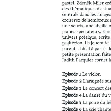
pastel. Zdeněk Miler cr
des thématiques d'actual
centrale dans les images
croiserez de nombreux an
une souris, une abeille 
jeunes spectateurs. Eti
univers poétique, écrite
psaltérion. Ils jouent ici
parents. Idéal à partir 
petite présentation fait
Judith Pacquier cornet a
Episode 1
Le violon
Episode 2
L'araignée sur
Episode 3
Le concert des
Episode 4
La danse du v
Episode 5
La poire du h
Episode 6
La scie chant