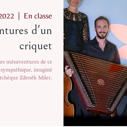
 2022
  |  
En classe
ntures d'un
criquet
 les mésaventures de ce
e sympathique, imaginé
 tchèque Zdeněk Miler.