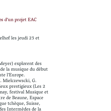
os d’un projet EAC
lhof les jeudi 23 et
 Meyer) explorent des
u de la musique du début
ute l’Europe.
M. Mielczewscki, G.
lieux prestigieux (Les 2
nay, festival Musique et
âtre de Beaune, Espace
ique tchèque, Suisse,
 des Intermèdes de la