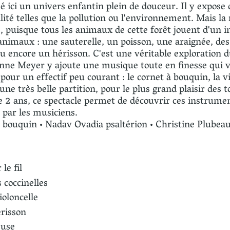
éé ici un univers enfantin plein de douceur. Il y expose
ité telles que la pollution ou l'environnement. Mais la
, puisque tous les animaux de cette forêt jouent d'un 
imaux : une sauterelle, un poisson, une araignée, des 
ou encore un hérisson. C'est une véritable exploration
enne Meyer y ajoute une musique toute en finesse qui v
 pour un effectif peu courant : le cornet à bouquin, la v
 une très belle partition, pour le plus grand plaisir des t
de 2 ans, ce spectacle permet de découvrir ces instrume
e par les musiciens.
̀ bouquin • Nadav Ovadia psaltérion • Christine Plubea
 le fil
 coccinelles
ioloncelle
érisson
euse