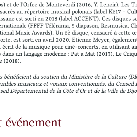
os) et de l’Orfeo de Monteverdi (2016, Y. Lenoir). Les 
sacrés au répertoire musical polonais (label K617 – Cult
assano est sorti en 2018 (label ACCENT). Ces disques so
nternationale (FFFF Télérama, 5 diapason, Resmusica, C
ional Music Awards). Un 6è disque, consacré à cette 
a morte, est sorti en avril 2020. Etienne Meyer, égaleme
 écrit de la musique pour ciné-concerts, en utilisant ain
 dans un langage moderne : Pat a Mat (2013), Le Criq
e (2018).
s bénéficient du soutien du Ministère de la Culture (
embles musicaux et vocaux conventionnés, du Conseil 
il Départemental de la Côte d’Or et de la Ville de Dijo
et événement