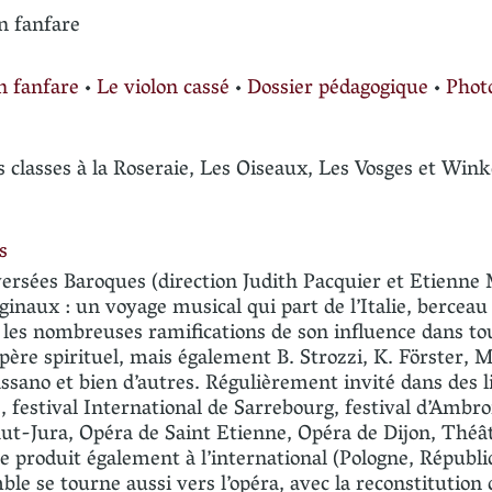
n fanfare
n fanfare
•
Le violon cassé
•
Dossier pédagogique
•
Phot
 classes à la Roseraie, Les Oiseaux, Les Vosges et Winke
es
ersées Baroques (direction Judith Pacquier et Etienne
iginaux : un voyage musical qui part de l’Italie, bercea
uit les nombreuses ramifications de son influence dans to
père spirituel, mais également B. Strozzi, K. Förster, 
Bassano et bien d’autres. Régulièrement invité dans des 
 festival International de Sarrebourg, festival d’Ambro
aut-Jura, Opéra de Saint Etienne, Opéra de Dijon, Thé
se produit également à l’international (Pologne, Républ
ble se tourne aussi vers l’opéra, avec la reconstitution