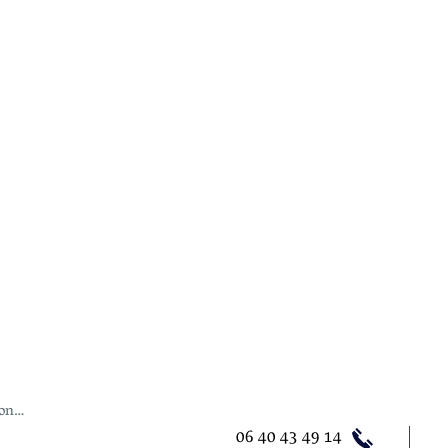
tres Musicales - Association Amis de St Ulrich -
70 Grand Rue -
onnecter
06 40 43 49 14