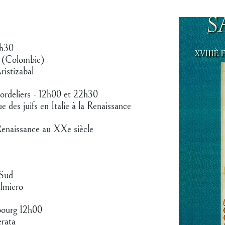
0h30
a (Colombie)
istizabal
ordeliers - 12h00 et 22h30
 des juifs en Italie à la Renaissance
Renaissance au XXe siècle
 Sud
almiero
bourg 12h00
erata