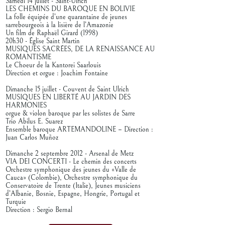
Samedi 14 juillet - Saint-Ulrich
LES CHEMINS DU BAROQUE EN BOLIVIE
La folle équipée d’une quarantaine de jeunes
sarrebourgeois à la lisière de l’Amazonie
Un film de Raphaël Girard (1998)
20h30 - Église Saint Martin
MUSIQUES SACRÉES, DE LA RENAISSANCE AU
ROMANTISME
Le Choeur de la Kantorei Saarlouis
Direction et orgue : Joachim Fontaine
Dimanche 15 juillet - Couvent de Saint Ulrich
MUSIQUES EN LIBERTÉ AU JARDIN DES
HARMONIES
orgue & violon baroque par les solistes de Sarre
Trio Abilus E. Suarez
Ensemble baroque ARTEMANDOLINE – Direction :
Juan Carlos Muñoz
Dimanche 2 septembre 2012 - Arsenal de Metz
VIA DEI CONCERTI - Le chemin des concerts
Orchestre symphonique des jeunes du «Valle de
Cauca» (Colombie), Orchestre symphonique du
Conservatoire de Trente (Italie), Jeunes musiciens
d’Albanie, Bosnie, Espagne, Hongrie, Portugal et
Turquie
Direction : Sergio Bernal