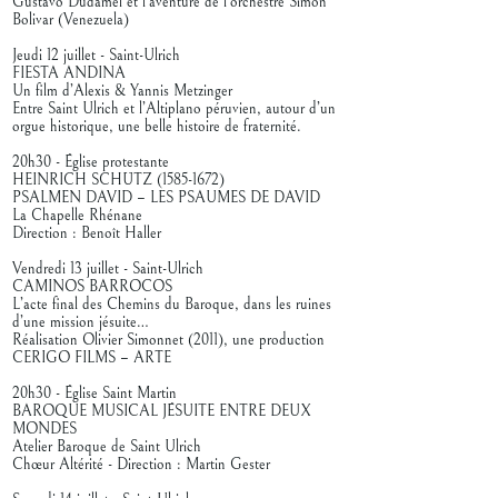
Gustavo Dudamel et l’aventure de l’orchestre Simon
Bolivar (Venezuela)
Jeudi 12 juillet - Saint-Ulrich
FIESTA ANDINA
Un film d’Alexis & Yannis Metzinger
Entre Saint Ulrich et l’Altiplano péruvien, autour d’un
orgue historique, une belle histoire de fraternité.
20h30 - Église protestante
HEINRICH SCHÜTZ
(1585-1672)
PSALMEN DAVID – LES PSAUMES DE DAVID
La Chapelle Rhénane
Direction : Benoît Haller
Vendredi 13 juillet - Saint-Ulrich
CAMINOS BARROCOS
L’acte final des Chemins du Baroque, dans les ruines
d’une mission jésuite…
Réalisation Olivier Simonnet (2011), une production
CERIGO FILMS – ARTE
20h30 - Église Saint Martin
BAROQUE MUSICAL JÉSUITE ENTRE DEUX
MONDES
Atelier Baroque de Saint Ulrich
Chœur Altérité - Direction : Martin Gester