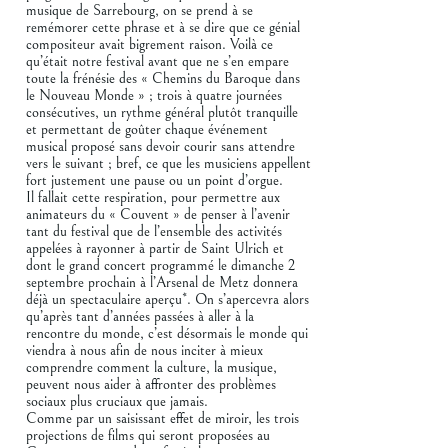
musique de Sarrebourg, on se prend à se
remémorer cette phrase et à se dire que ce génial
compositeur avait bigrement raison. Voilà ce
qu’était notre festival avant que ne s’en empare
toute la frénésie des « Chemins du Baroque dans
le Nouveau Monde » ; trois à quatre journées
consécutives, un rythme général plutôt tranquille
et permettant de goûter chaque événement
musical proposé sans devoir courir sans attendre
vers le suivant ; bref, ce que les musiciens appellent
fort justement une pause ou un point d’orgue.
Il fallait cette respiration, pour permettre aux
animateurs du « Couvent » de penser à l’avenir
tant du festival que de l’ensemble des activités
appelées à rayonner à partir de Saint Ulrich et
dont le grand concert programmé le dimanche 2
septembre prochain à l’Arsenal de Metz donnera
déjà un spectaculaire aperçu*. On s’apercevra alors
qu’après tant d’années passées à aller à la
rencontre du monde, c’est désormais le monde qui
viendra à nous afin de nous inciter à mieux
comprendre comment la culture, la musique,
peuvent nous aider à affronter des problèmes
sociaux plus cruciaux que jamais.
Comme par un saisissant effet de miroir, les trois
projections de films qui seront proposées au