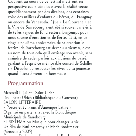
Couvent au cours de ce festival mettront en
perspective ces « utopies » avec la réalité vécue
quotidiennement par des dizaines, des centaines
voire des milliers d’enfants du Pérou, du Paraguay
ou encore du Venezuela. Que « Le Couvent » et
la Ville de Sarrebourg aient été si souvent mêlés à
de telles vagues de fond restera longtemps pour
nous source d’émotion et de fierté. Et si, en ce
vingt-cinquième anniversaire de sa création le
festival de Sarrebourg est devenu « vieux », c’est
au nom de tout cela qu’il envisage son avenir, sans
craindre de céder parfois aux illusions du passé,
gardant à l’esprit ce mémorable conseil de Schiller
: « Dites-lui de respecter les rêves de sa jeunesse
quand il sera devenu un homme. »
Programmation
Mercredi 11 juillet - Saint-Ulrich
16h - Saint Ulrich (Bibliothèque du Couvent)
SALON LITTÉRAIRE
« Poètes et écrivains d’Amérique Latine »
Organisé en partenariat avec la Bibliothèque
Municipale de Sarrebourg
EL SISTEMA ou Musique pour changer la vie
Un film de Paul Smaczny et Maria Stodtmaier
(Venezuela 2005)