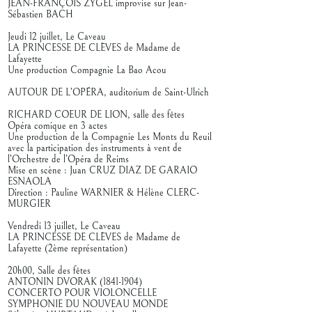
JEAN-FRANÇOIS ZYGEL improvise sur Jean-
Sébastien BACH
Jeudi 12 juillet, Le Caveau
LA PRINCESSE DE CLÈVES de Madame de
Lafayette
Une production Compagnie La Bao Acou
AUTOUR DE L’OPÉRA, auditorium de Saint-Ulrich
RICHARD COEUR DE LION, salle des fêtes
Opéra comique en 3 actes
Une production de la Compagnie Les Monts du Reuil
avec la participation des instruments à vent de
l’Orchestre de l’Opéra de Reims
Mise en scène : Juan CRUZ DIAZ DE GARAIO
ESNAOLA
Direction : Pauline WARNIER & Hélène CLERC-
MURGIER
Vendredi 13 juillet, Le Caveau
LA PRINCESSE DE CLÈVES de Madame de
Lafayette (2ème représentation)
20h00, Salle des fêtes
ANTONIN DVORAK
(1841-1904)
CONCERTO POUR VIOLONCELLE
SYMPHONIE DU NOUVEAU MONDE