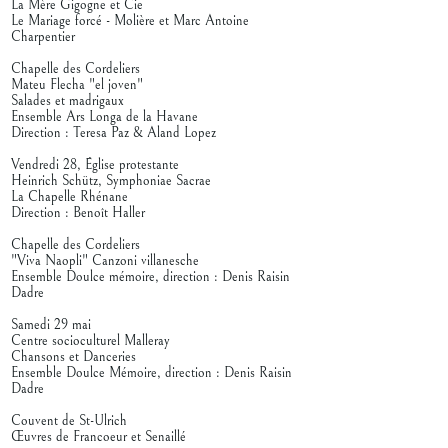
La Mère Gigogne et Cie
Le Mariage forcé - Molière et Marc Antoine
Charpentier
Chapelle des Cordeliers
Mateu Flecha "el joven"
Salades et madrigaux
Ensemble Ars Longa de la Havane
Direction : Teresa Paz & Aland Lopez
Vendredi 28, Église protestante
Heinrich Schütz, Symphoniae Sacrae
La Chapelle Rhénane
Direction : Benoît Haller
Chapelle des Cordeliers
"Viva Naopli" Canzoni villanesche
Ensemble Doulce mémoire, direction : Denis Raisin
Dadre
Samedi 29 mai
Centre socioculturel Malleray
Chansons et Danceries
Ensemble Doulce Mémoire, direction : Denis Raisin
Dadre
Couvent de St-Ulrich
Œuvres de Francoeur et Senaillé