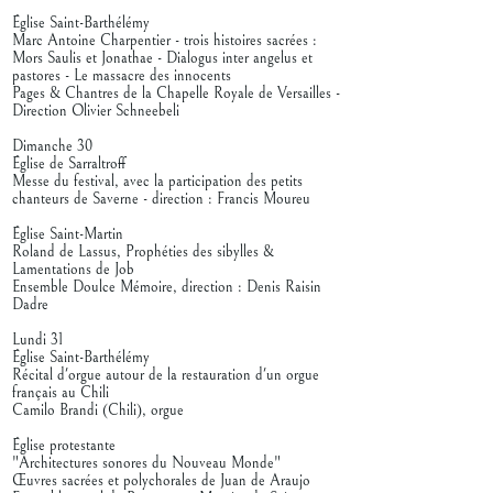
Église Saint-Barthélémy
Marc Antoine Charpentier - trois histoires sacrées :
Mors Saulis et Jonathae - Dialogus inter angelus et
pastores - Le massacre des innocents
Pages & Chantres de la Chapelle Royale de Versailles -
Direction Olivier Schneebeli
Dimanche 30
Église de Sarraltroff
Messe du festival, avec la participation des petits
chanteurs de Saverne - direction : Francis Moureu
Église Saint-Martin
Roland de Lassus, Prophéties des sibylles &
Lamentations de Job
Ensemble Doulce Mémoire, direction : Denis Raisin
Dadre
Lundi 31
Église Saint-Barthélémy
Récital d'orgue autour de la restauration d'un orgue
français au Chili
Camilo Brandi (Chili), orgue
Église protestante
"Architectures sonores du Nouveau Monde"
Œuvres sacrées et polychorales de Juan de Araujo