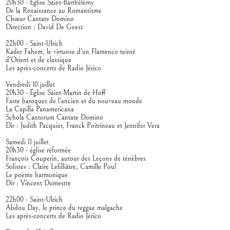
20h30 - Église Saint-Barthélémy
De la Renaissance au Romantisme
Chœur Cantate Domino
Direction : David De Geest
22h00 - Saint-Ulrich
Kader Fahem, le virtuose d'un Flamenco teinté
d'Orient et de classique
Les après-concerts de Radio Jérico
Vendredi 10 juillet
20h30 - Église Saint-Martin de Hoff
Faste baroques de l'ancien et du nouveau monde
La Capilla Panamericana
Schola Cantorum Cantate Domino
Dir : Judith Pacquier, Franck Poitrineau et Jennifer Vera
Samedi 11 juillet
20h30 - église réformée
François Couperin, autour des Leçons de ténèbres
Solistes : Claire Lefilliâtre, Camille Poul
Le poème harmonique
Dir : Vincent Dumestre
22h00 - Saint-Ulrich
Abdou Day, le prince du reggae malgache
Les après-concerts de Radio Jérico