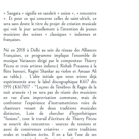
« Sangata » signifie en sanskrit « union », « rencontre
». Et pour ce qui concerne celles de saint-ulrich, ce
sera sans doute le titre du projet de création musicale
qui voit le jour actuellement à l’intention de jeunes
musiciens des scènes « classiques » indiennes et
françaises.
Né en 2018 à Delhi au sein du réseau des Alliances
Françaises, ce programme implique l'ensemble de
musique Variances dirigé par le compositeur Thierry
Pécou et trois artistes indiens:( Rishab Prasanna à la
flûte bansuri, Ragini Shankar au violon et Amaan Ali
au tabla.). . L’idée initiale que nous avions déjà
expérimentée avec le label discographique K617 dès
1991 (K617017 - "Leçons de Ténèbres & Ragas de la
nuit avancée ») ne sera pas de réunir des musiciens
en vue d’une improvisation commune, mais de
confronter l’expérience d’instrumentistes voire de
chanteurs venant de deux traditions musicales
distinctes, Loin de chercher d'hypothétiques
"fusions", tout le travail d'écriture de Thierry Pécou
se nourrit des rencontres - sources de tensions et
aussi de connivences créatives - entre traditions
orales et tradition écrite. Il en a fait l'une de ses